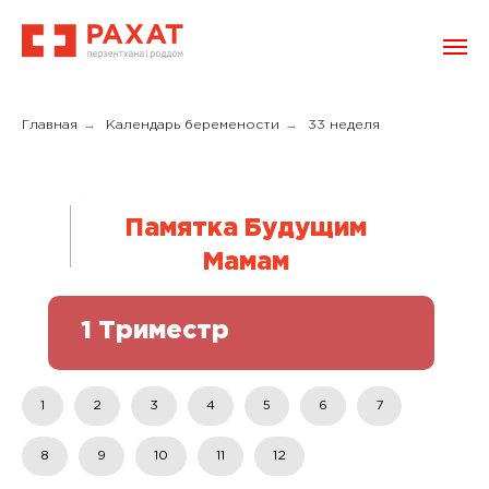
→
→
Главная
Календарь беремености
33 неделя
Памятка Будущим
Мамам
1 Триместр
1
2
3
4
5
6
7
8
9
10
11
12