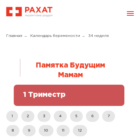
→
→
Главная
Календарь беремености
34 неделя
Памятка Будущим
Мамам
1 Триместр
1
2
3
4
5
6
7
8
9
10
11
12