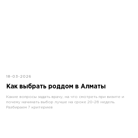
18-03-2026
Как выбрать роддом в Алматы
Какие вопросы задать врачу, на что смотреть при визите и
почему начинать выбор лучше на сроке 20–28 недель.
Разбираем 7 критериев