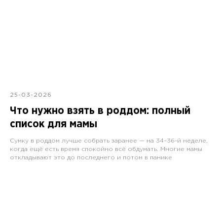
25-03-2026
Что нужно взять в роддом: полный
список для мамы
Сумку в роддом лучше собрать заранее — на 34–36-й неделе,
когда ещё есть время спокойно всё обдумать. Многие мамы
откладывают это до последнего и потом в панике