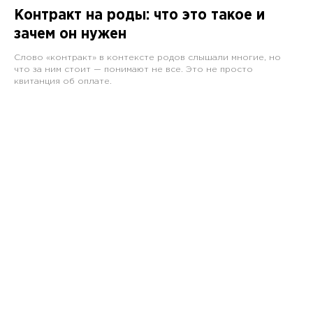
Контракт на роды: что это такое и
зачем он нужен
Слово «контракт» в контексте родов слышали многие, но
что за ним стоит — понимают не все. Это не просто
квитанция об оплате.