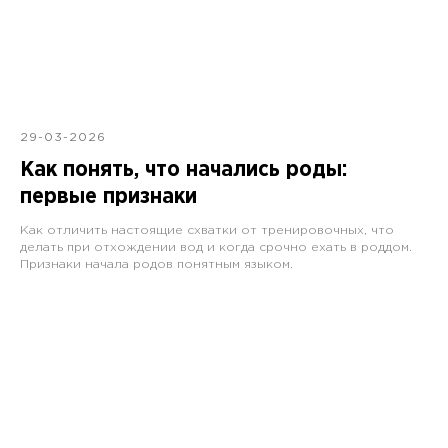
29-03-2026
Как понять, что начались роды:
первые признаки
Как отличить настоящие схватки от тренировочных, что
делать при отхождении вод и когда срочно ехать в роддом.
Признаки начала родов понятным языком.