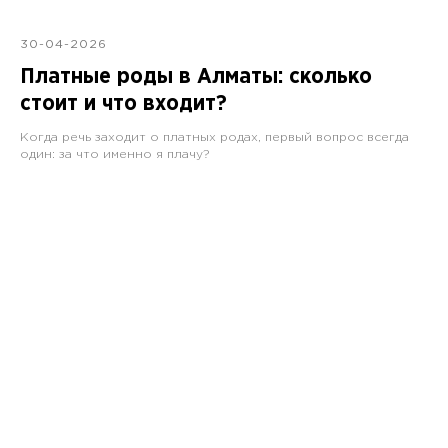
30-04-2026
Платные роды в Алматы: сколько
стоит и что входит?
Когда речь заходит о платных родах, первый вопрос всегда
один: за что именно я плачу?