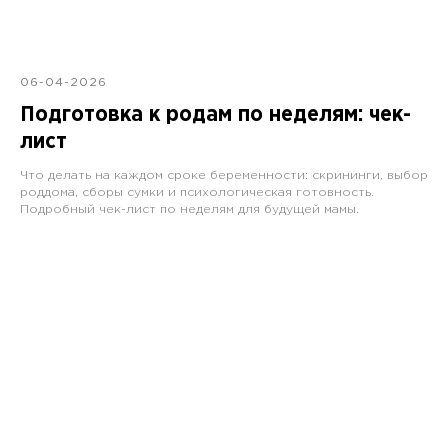
06-04-2026
Подготовка к родам по неделям: чек-
лист
Что делать на каждом сроке беременности: скрининги, выбор
роддома, сборы сумки и психологическая готовность.
Подробный чек-лист по неделям для будущей мамы.