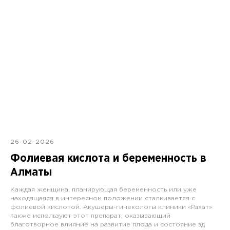
26-02-2026
Фолиевая кислота и беременность в
Алматы
Каждая женщина, планирующая беременность или уже
находящаяся в интересном положении сталкивается с
фолиевой кислотой. Акушеры-гинекологы клиники «Рахат»
также используют этот препарат, оказывающий
благотворное влияние на развитие плода и состояние зд